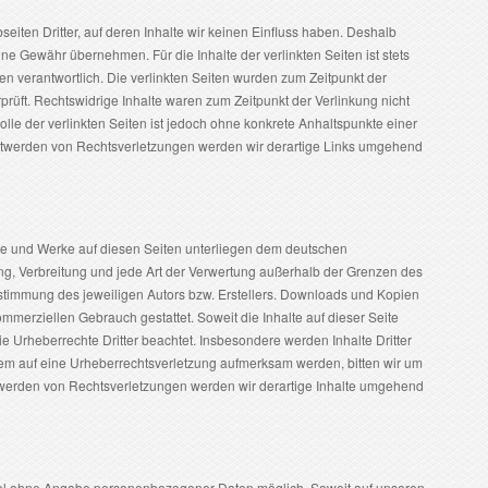
eiten Dritter, auf deren Inhalte wir keinen Einfluss haben. Deshalb
ne Gewähr übernehmen. Für die Inhalte der verlinkten Seiten ist stets
ten verantwortlich. Die verlinkten Seiten wurden zum Zeitpunkt der
rüft. Rechtswidrige Inhalte waren zum Zeitpunkt der Verlinkung nicht
olle der verlinkten Seiten ist jedoch ohne konkrete Anhaltspunkte einer
ntwerden von Rechtsverletzungen werden wir derartige Links umgehend
alte und Werke auf diesen Seiten unterliegen dem deutschen
ung, Verbreitung und jede Art der Verwertung außerhalb der Grenzen des
ustimmung des jeweiligen Autors bzw. Erstellers. Downloads und Kopien
kommerziellen Gebrauch gestattet. Soweit die Inhalte auf dieser Seite
ie Urheberrechte Dritter beachtet. Insbesondere werden Inhalte Dritter
zdem auf eine Urheberrechtsverletzung aufmerksam werden, bitten wir um
werden von Rechtsverletzungen werden wir derartige Inhalte umgehend
gel ohne Angabe personenbezogener Daten möglich. Soweit auf unseren