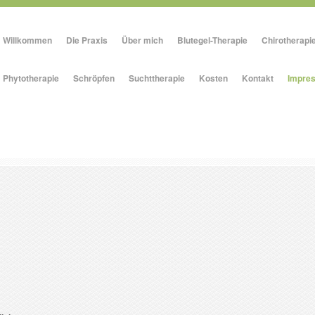
Willkommen
Die Praxis
Über mich
Blutegel-Therapie
Chirotherapi
Phytotherapie
Schröpfen
Suchttherapie
Kosten
Kontakt
Impre